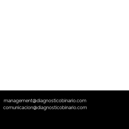
management@diagnosticobinario.com
comunicacion@diagnosticobinario.com