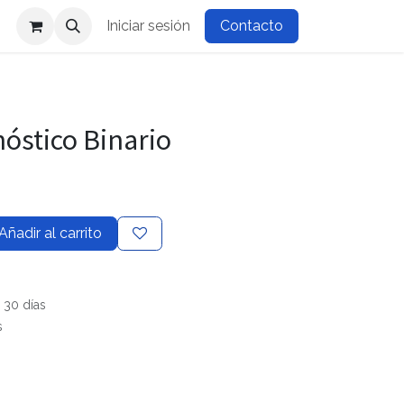
Iniciar sesión
Contacto
óstico Binario
Añadir al carrito
 30 días
s